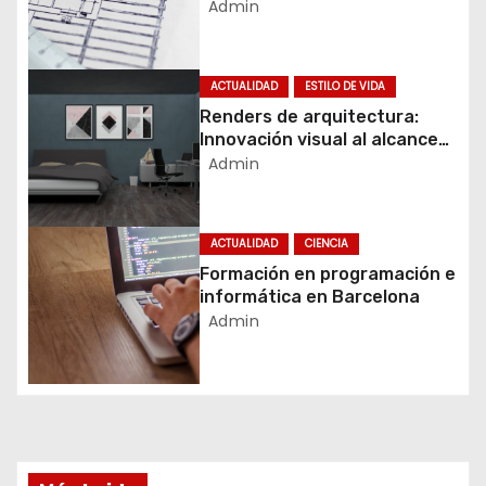
arquitectura y el diseño
Admin
ó
moderno
n
d
ACTUALIDAD
ESTILO DE VIDA
e
Renders de arquitectura:
Innovación visual al alcance
e
de tu mano
Admin
n
t
r
ACTUALIDAD
CIENCIA
a
Formación en programación e
d
informática en Barcelona
Admin
a
s