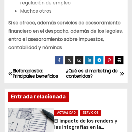
regulación de empleo
Muchos otros
Si se ofrece, además servicios de asesoramiento
financiero en el despacho, además de los legales,
entra el asesoramiento sobre impuestos,
contabilidad y nóminas
Blefaroplastia:
¿Qué es el marketing de
N
Principales beneficios
contenidos?
a
v
Entrada relacionada
e
g
a
ACTUALIDAD
SERVICIOS
El impacto de los renders y
c
las infografías en la
i