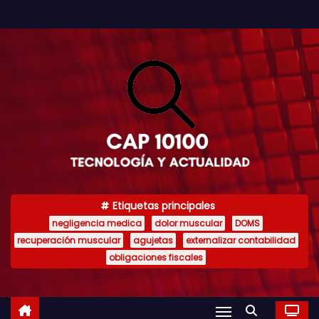
S
a
l
t
a
r
a
l
c
o
Etiquetas principales
n
negligencia medica
dolor muscular
DOMS
t
recuperación muscular
agujetas
externalizar contabilidad
e
obligaciones fiscales
n
i
d