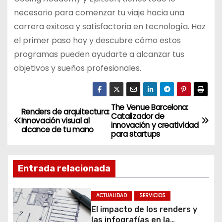
necesario para comenzar tu viaje hacia una
carrera exitosa y satisfactoria en tecnología. Haz
el primer paso hoy y descubre cómo estos
programas pueden ayudarte a alcanzar tus
objetivos y sueños profesionales.
The Venue Barcelona:
N
Renders de arquitectura:
Catalizador de
Innovación visual al
a
innovación y creatividad
alcance de tu mano
para startups
v
e
g
Entrada relacionada
a
c
ACTUALIDAD
SERVICIOS
i
El impacto de los renders y
ó
las infografías en la