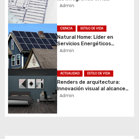
arquitectura y el diseño
Admin
n
moderno
d
e
CIENCIA
ESTILO DE VIDA
e
Natural Home: Líder en
n
Servicios Energéticos
Sustentables
Admin
t
r
a
ACTUALIDAD
ESTILO DE VIDA
d
Renders de arquitectura:
a
Innovación visual al alcance
s
de tu mano
Admin