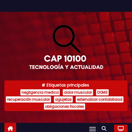
S
a
l
t
a
r
a
l
c
o
Etiquetas principales
n
negligencia medica
dolor muscular
DOMS
t
recuperación muscular
agujetas
externalizar contabilidad
e
obligaciones fiscales
n
i
d