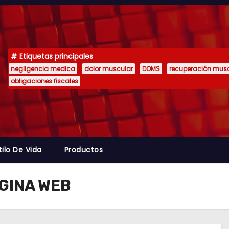
Etiquetas principales
negligencia medica
dolor muscular
DOMS
recuperación mus
obligaciones fiscales
tilo De Vida
Productos
ÁGINA WEB