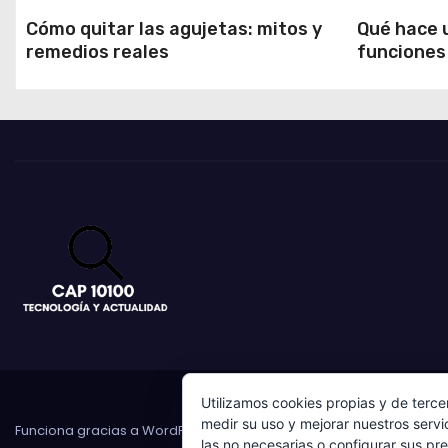
Cómo quitar las agujetas: mitos y
Qué hace 
remedios reales
funciones 
Utilizamos cookies propias y de terce
medir su uso y mejorar nuestros servi
Funciona gracias a WordPress
|
Tema:
Newses
de
Themeansar
.
las no necesarias o configurar sus pr