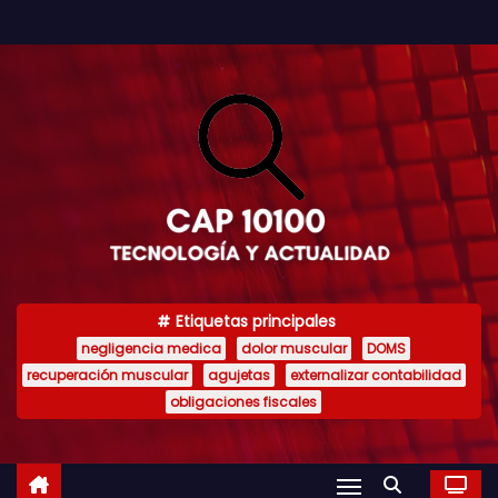
S
a
l
t
a
r
a
l
c
o
Etiquetas principales
n
negligencia medica
dolor muscular
DOMS
t
recuperación muscular
agujetas
externalizar contabilidad
e
obligaciones fiscales
n
i
d