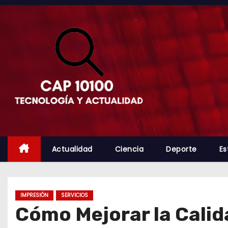
S
a
l
t
a
r
a
l
c
o
n
Actualidad
Ciencia
Deporte
Es
t
e
n
IMPRESIÓN
SERVICIOS
i
Cómo Mejorar la Calid
d