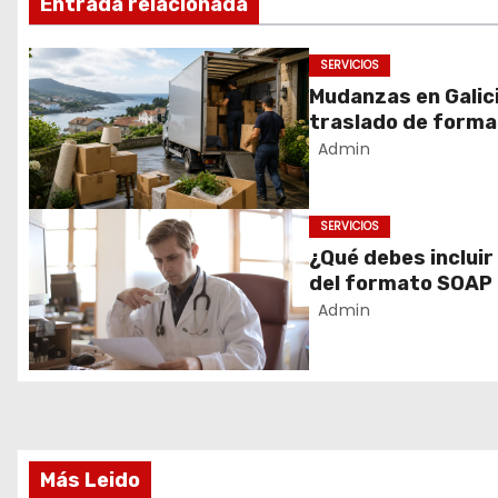
Entrada relacionada
g
a
SERVICIOS
c
Mudanzas en Galic
i
traslado de forma 
ó
Admin
n
d
SERVICIOS
e
¿Qué debes inclui
e
del formato SOAP 
n
médico completo?
Admin
t
r
a
d
a
Más Leido
s