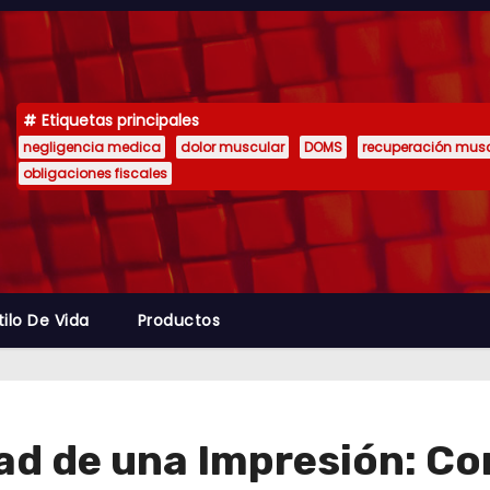
Etiquetas principales
negligencia medica
dolor muscular
DOMS
recuperación mus
obligaciones fiscales
tilo De Vida
Productos
ad de una Impresión: Co