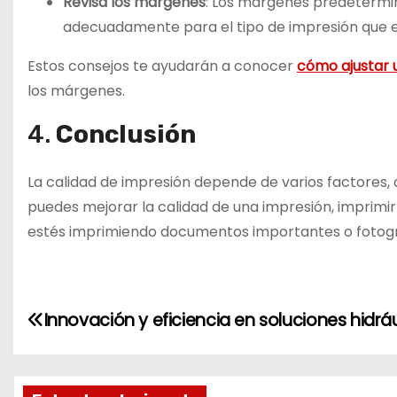
Revisa los márgenes
: Los márgenes predetermin
adecuadamente para el tipo de impresión que e
Estos consejos te ayudarán a conocer
cómo ajustar 
los márgenes.
4.
Conclusión
La calidad de impresión depende de varios factores, 
puedes mejorar la calidad de una impresión, imprimir
estés imprimiendo documentos importantes o fotogra
N
Innovación y eficiencia en soluciones hidráu
a
v
e