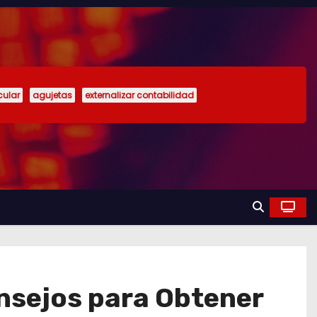
cular
agujetas
externalizar contabilidad
nsejos para Obtener