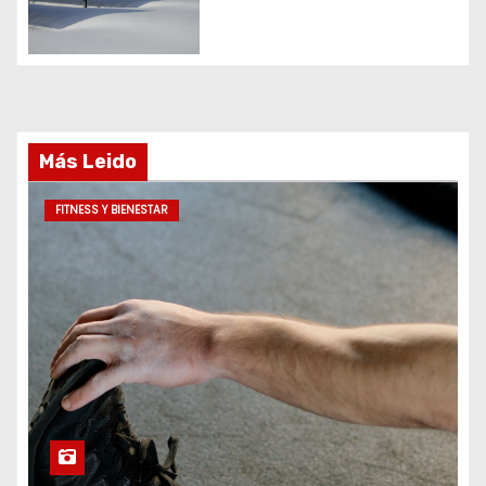
a
s
Más Leido
FITNESS Y BIENESTAR