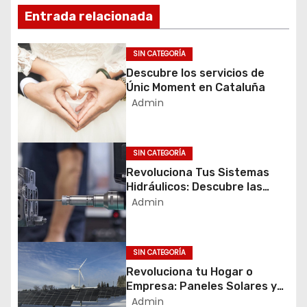
v
Entrada relacionada
e
g
SIN CATEGORÍA
a
Descubre los servicios de
c
Únic Moment en Cataluña
Admin
i
ó
n
SIN CATEGORÍA
d
Revoluciona Tus Sistemas
e
Hidráulicos: Descubre las
e
Soluciones Avanzadas de
Admin
Sutec
n
t
SIN CATEGORÍA
r
Revoluciona tu Hogar o
a
Empresa: Paneles Solares y
d
Aerotermia
Admin