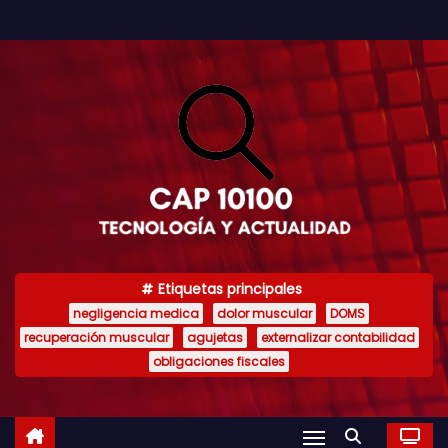
S
a
l
t
a
r
a
l
c
o
Etiquetas principales
n
negligencia medica
dolor muscular
DOMS
t
recuperación muscular
agujetas
externalizar contabilidad
e
obligaciones fiscales
n
i
d